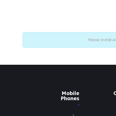
Please Install A
Mobile
Phones