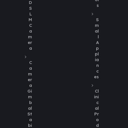
D
s
S
L
M
S
C
m
a
al
m
l
er
A
a
p
pl
ia
C
n
a
c
m
es
er
a
Gi
Cl
m
ini
b
c
al
al
St
Pr
a
o
bi
d