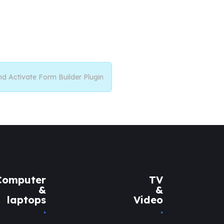
nd Activate Form Builder Plugin
Computer
TV
&
&
laptops
Video