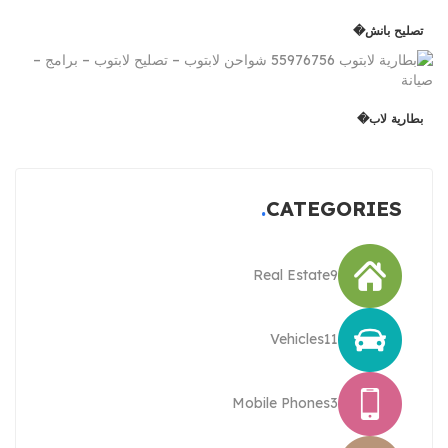
تصليح بانش�
بطارية لاب�
CATEGORIES
Real Estate
9
Vehicles
11
Mobile Phones
3