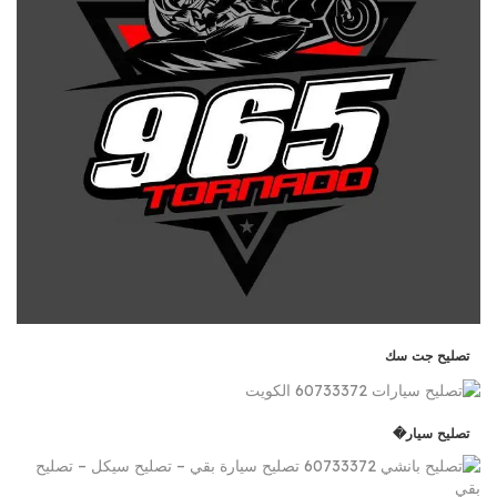
تصليح جت سك
تصليح سيار�