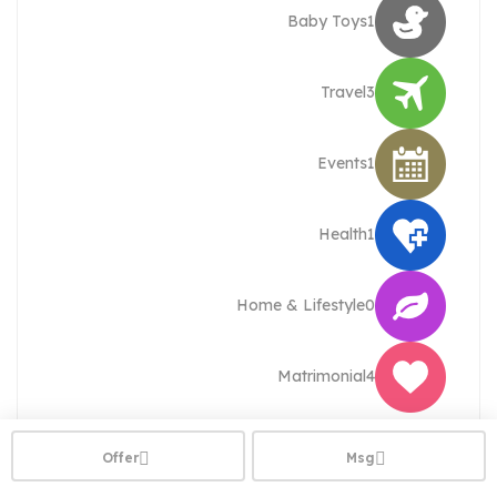
Baby Toys
1
Travel
3
Events
1
Health
1
Home & Lifestyle
0
Matrimonial
4
Offer
Msg