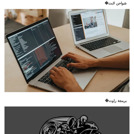
شواحن لابت�
برمجة راوت�