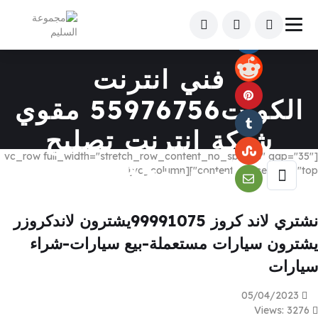
فني انترنت
الكويت55976756 مقوي
شبكة انترنت تصليح
[vc_row full_width="stretch_row_content_no_spaces" gap="35"
فايبربرمجةراوتر
content_placement="top"][vc_column]
نشتري لاند كروز 99991075يشترون لاندكروزر
يشترون سيارات مستعملة-بيع سيارات-شراء
سيارات
05/04/2023
Views: 3276