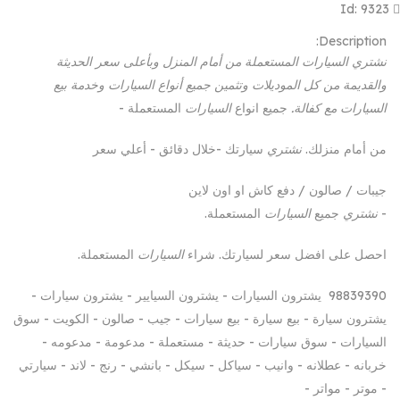
Id: 9323
Description:
نشتري السيارات المستعملة من أمام المنزل وبأعلى سعر الحديثة
والقديمة من كل الموديلات وتثمين جميع أنواع السيارات وخدمة بيع
السيارات مع كفالة.
جميع انواع
السيارات
المستعملة -
من أمام منزلك.
نشتري
سيارتك -خلال دقائق - أعلي سعر
جيبات / صالون / دفع كاش او اون لاين
-
نشتري
جميع
السيارات
المستعملة.
احصل على افضل سعر لسيارتك. شراء
السيارات
المستعملة.
98839390 يشترون السيارات - يشترون السيايير - يشترون سيارات -
يشترون سيارة - بيع سيارة - بيع سيارات - جيب - صالون - الكويت - سوق
السيارات - سوق سيارات - حديثة - مستعملة - مدعومة - مدعومه -
خربانه - عطلانه - وانيب - سياكل - سيكل - بانشي - رنج - لاند - سيارتي
- موتر - مواتر -