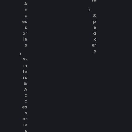
re
A
c
c
S
es
p
s
e
or
a
ie
k
s
er
s
Pr
in
te
rs
&
A
c
c
es
s
or
ie
s