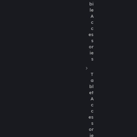
bi
le
A
c
c
es
s
or
ie
s
T
a
bl
et
A
c
c
es
s
or
ie