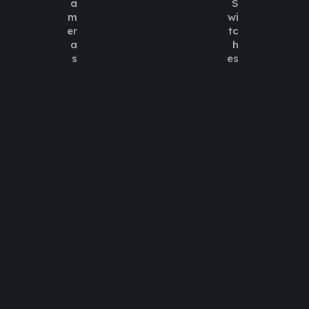
a
S
m
wi
er
tc
a
h
s
es