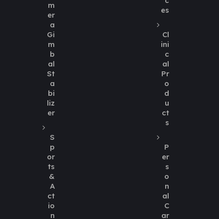
c
m
es
er
a
Gi
Cl
m
ini
b
c
al
al
St
Pr
a
o
bi
d
liz
u
er
ct
s
S
p
P
or
er
ts
s
&
o
A
n
ct
al
io
C
n
ar