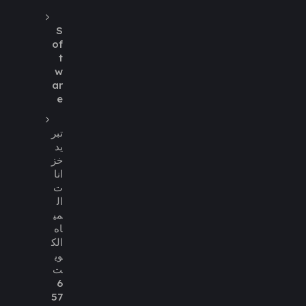
S
of
t
w
ar
e
تبر
يد
خز
انا
ت
ال
مي
اه
الك
وي
ت
6
57