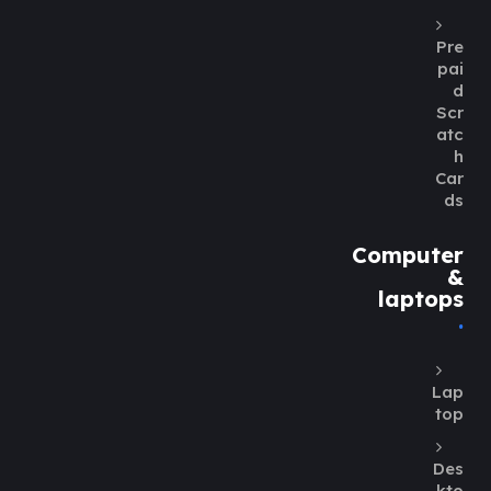
Pre
pai
d
Scr
atc
h
Car
ds
Computer
&
laptops
Lap
top
Des
kto