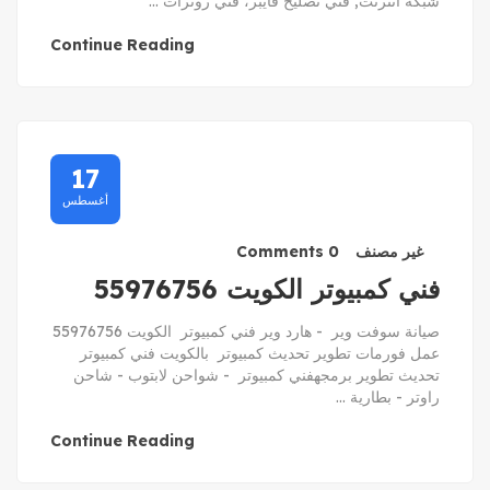
شبكة انترنت, فني تصليح فايبر، فني روترات ...
Continue Reading
17
أغسطس
غير مصنف
0 Comments
فني كمبيوتر الكويت 55976756
صيانة سوفت وير - هارد وير فني كمبيوتر الكويت 55976756
عمل فورمات تطوير تحديث كمبيوتر بالكويت فني كمبيوتر
تحديث تطوير برمجهفني كمبيوتر - شواحن لابتوب - شاحن
راوتر - بطارية ...
Continue Reading