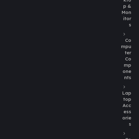
p &
Mon
itor
s
Co
mpu
ter
Co
mp
one
nts
Lap
top
Acc
ess
orie
s