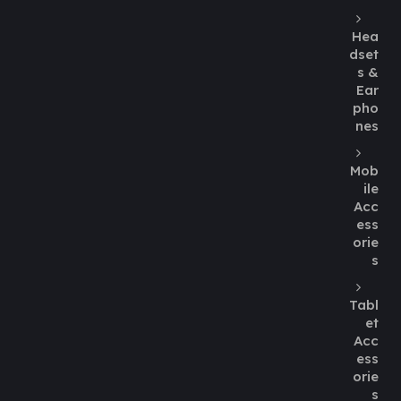
Hea
dset
s &
Ear
pho
nes
Mob
ile
Acc
ess
orie
s
Tabl
et
Acc
ess
orie
s