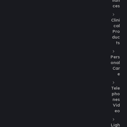
lian
ces
Clini
cal
Pro
duc
ts
Pers
onal
Car
e
Tele
pho
nes
Vid
eo
Ligh