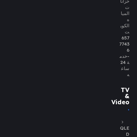
خزانا
ت
الميا
ه
الكوي
ت
657
7743
6
-خدم
ة 24
ساع
ه
TV
&
Video
QLE
D