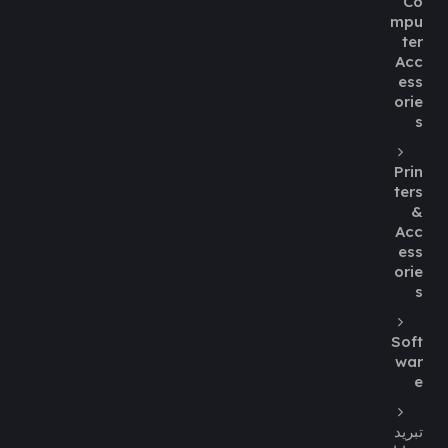
Co
mpu
ter
Acc
ess
orie
s
Prin
ters
&
Acc
ess
orie
s
Soft
war
e
تبريد