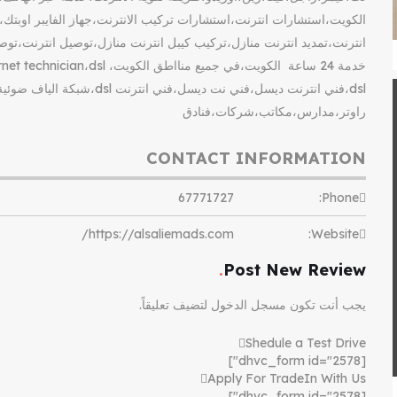
الكويت،استشارات انترنت،استشارات تركيب الانترنت،جهاز الفايبر اوبتك
انترنت،تمديد انترنت منازل،تركيب كيبل انترنت منازل،توصيل انترنت،توص
dsl،فني انترنت ديسل،فني نت ديسل،
راوتر،مدارس،مكاتب،شركات،فنادق
CONTACT INFORMATION
67771727
Phone:
https://alsaliemads.com/
Website:
Post New Review
يجب أنت تكون
مسجل الدخول
لتضيف تعليقاً.
Shedule a Test Drive
[dhvc_form id="2578"]
Apply For TradeIn With Us
[dhvc_form id="2578"]