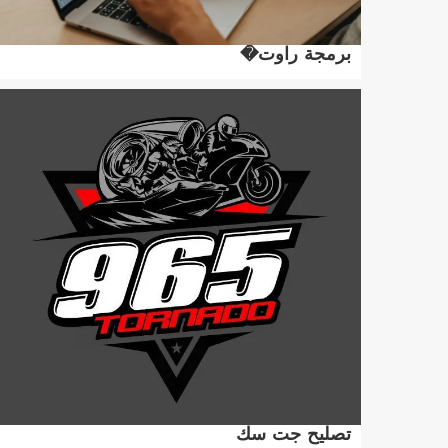
برمجة راوت�
تصليح جت سك