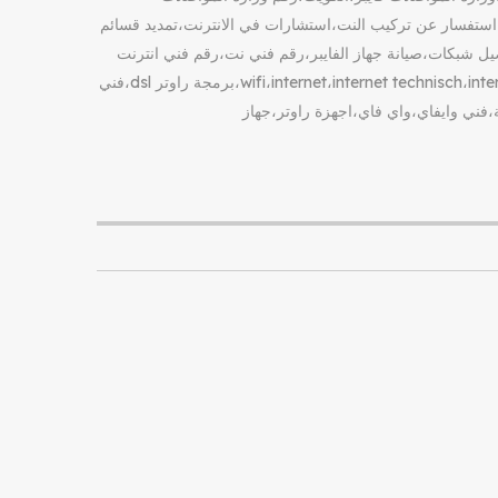
،استفسار عن تركيب النت،استشارات في الانترنت،تمديد قسائم
يل شبكات،صيانة جهاز الفايبر،رقم فني نت،رقم فني انترنت
خدمة 24 ساعة الكويت،في جميع منااطق الكويت، wifi،internet،internet technisch،internet technician،dsl،برمجة راوتر dsl،فني
فني انترنت dsl،شبكة الياف ضوئية،فني وايفاي،واي فاي،اجهزة راوتر،جهاز