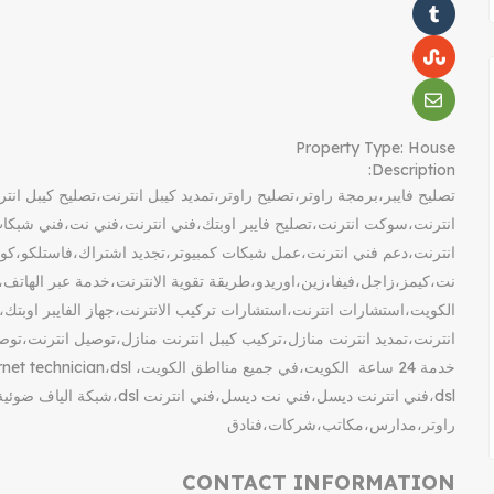
Property Type:
House
Description:
تصليح فايبر،برمجة راوتر،تصليح راوتر،تمديد كيبل انترنت،تصليح كيبل ا
انترنت،سوكت انترنت،تصليح فايبر اوبتك،فني انترنت،فني نت،فني شب
انترنت،دعم فني انترنت،عمل شبكات كمبيوتر،تجديد اشتراك،فاستلكو،كو
نت،كيمز،زاجل،فيفا،زين،اوريدو،طريقة تقوية الانترنت،خدمة عبر الهاتف،
الكويت،استشارات انترنت،استشارات تركيب الانترنت،جهاز الفايبر اوبتك
انترنت،تمديد انترنت منازل،تركيب كيبل انترنت منازل،توصيل انترنت،توص
dsl،فني انترنت ديسل،فني نت ديسل،
راوتر،مدارس،مكاتب،شركات،فنادق
CONTACT INFORMATION