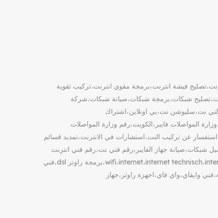
نترنت،تصليح فيشة انترنت،برمجة مقوي انترنت،تركيب تقوية
كات،تصليح شبكات،برمجة شبكات،صيانة شبكات،شركة
لتي نت،سليوشن نت،بي اونلاين،اشتراك
وزارة المواصلات فايبر،الكويت،رقم وزارة المواصلات
،استفسار عن تركيب النت،استشارات في الانترنت،تمديد قسائم
يل شبكات،صيانة جهاز الفايبر،رقم فني نت،رقم فني انترنت
خدمة 24 ساعة الكويت،في جميع منااطق الكويت، wifi،internet،internet technisch،internet technician،dsl،برمجة راوتر dsl،فني
فني انترنت dsl،شبكة الياف ضوئية،فني وايفاي،واي فاي،اجهزة راوتر،جهاز