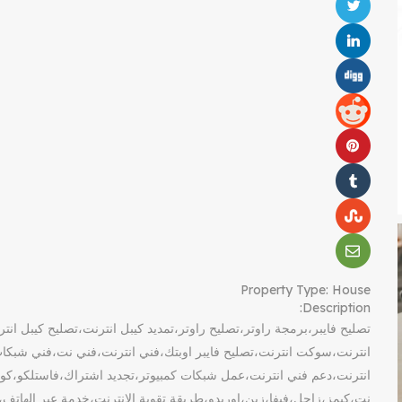
Property Type:
House
Description:
تصليح فايبر،برمجة راوتر،تصليح راوتر،تمديد كيبل انترنت،تصليح كيبل ا
انترنت،سوكت انترنت،تصليح فايبر اوبتك،فني انترنت،فني نت،فني شب
انترنت،دعم فني انترنت،عمل شبكات كمبيوتر،تجديد اشتراك،فاستلكو،كو
نت،كيمز،زاجل،فيفا،زين،اوريدو،طريقة تقوية الانترنت،خدمة عبر الهاتف،