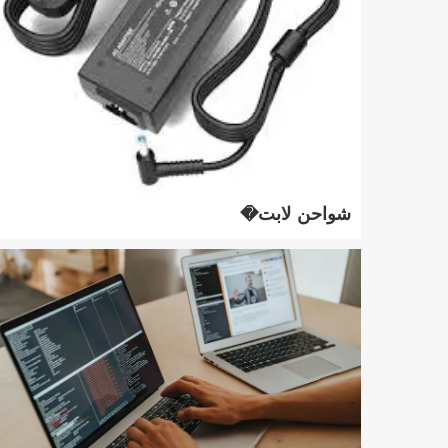
شواحن لابت�