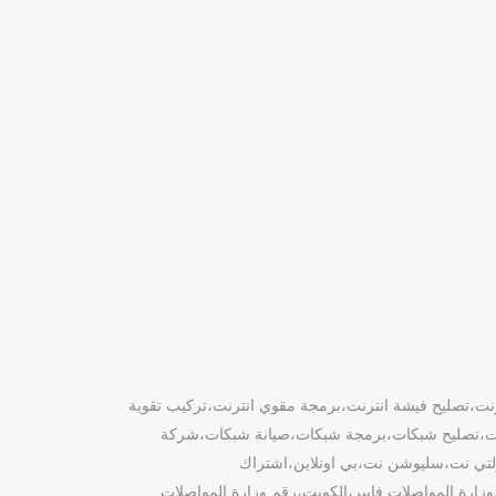
نترنت،تصليح فيشة انترنت،برمجة مقوي انترنت،تركيب تقوية
كات،تصليح شبكات،برمجة شبكات،صيانة شبكات،شركة
لتي نت،سليوشن نت،بي اونلاين،اشتراك
وزارة المواصلات فايبر،الكويت،رقم وزارة المواصلات