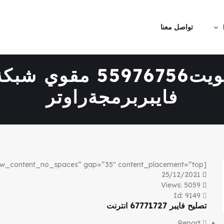
تواصل معنا
فني انترنت الكويت76756
فايبربرمجةراوتر
[vc_row full_width=”stretch_row_content_no_spaces” gap=”35″ content_placement=”top”][vc_column]
25/12/2021
Views: 5059
Id: 9149
تصليح فايبر 67771727 انترنت
Report