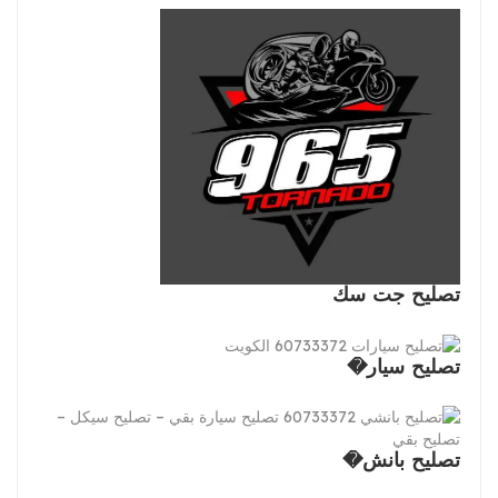
تصليح جت سك
تصليح سيار�
تصليح بانش�