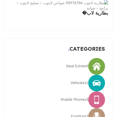
بطارية لاب�
CATEGORIES
Real Estate
9
Vehicles
11
Mobile Phones
3
Furniture
7