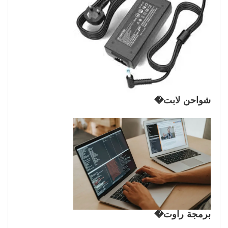
شواحن لابت�
برمجة راوت�