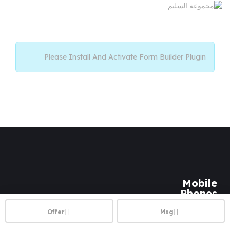
Please Install And Activate Form Builder Plugin
Mobile
Phones
Offer
Msg