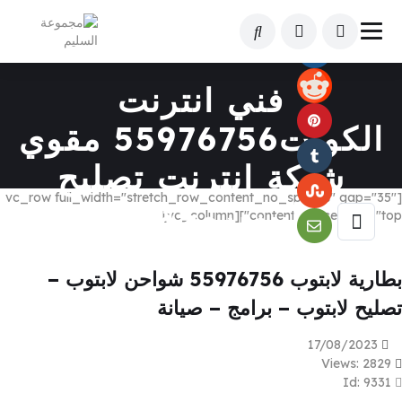
فني انترنت
الكويت55976756 مقوي
شبكة انترنت تصليح
[vc_row full_width="stretch_row_content_no_spaces" gap="35"
فايبربرمجةراوتر
content_placement="top"][vc_column]
بطارية لابتوب 55976756 شواحن لابتوب –
تصليح لابتوب – برامج – صيانة
17/08/2023
Views: 2829
Id: 9331