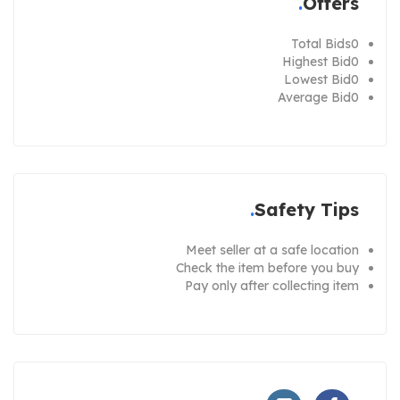
Offers
Total Bids
0
Highest Bid
0
Lowest Bid
0
Average Bid
0
Safety Tips
Meet seller at a safe location
Check the item before you buy
Pay only after collecting item